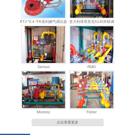
RTJ-*0.4-*FK系列燃气调压器
意大利塔塔里尼A140并联调
压柜
Sensus
RMG
Mooney
Fisher
点击查看更多