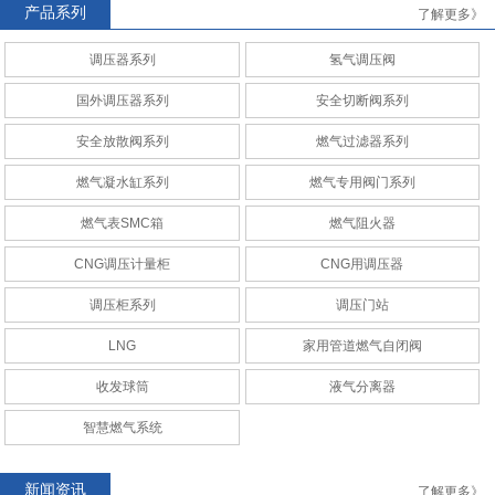
产品系列
了解更多》
调压器系列
氢气调压阀
AMCO
RAQ安全切断阀系列
国外调压器系列
安全切断阀系列
安全放散阀系列
燃气过滤器系列
燃气凝水缸系列
燃气专用阀门系列
燃气表SMC箱
燃气阻火器
CNG调压计量柜
CNG调压计量站
CNG调压计量柜
CNG用调压器
调压柜系列
调压门站
LNG
家用管道燃气自闭阀
收发球筒
液气分离器
CNG调压计量柜
CNG调压计量站
智慧燃气系统
新闻资讯
了解更多》