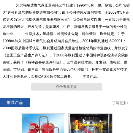
河北福瑞达燃气调压器有限公司始建于1996年6月，建厂伊始，公司名称
为“枣强县燃气调压器制造有限公司”，由于公司持续发展的需求，于2009年5月正
式更名为“河北福瑞达燃气调压器有限公司”。我公司自建立以来，一直致力于燃气
RTZ-*/4.0-*G系列燃气调压器
RTZ-15/0.4中压进户表前调压
调压器的设计、开发制造，是集研发、生产、营销及售后服务于一体的专业性制
器
造企业。 公司技术力量雄厚，检测设备先进，科学管理，质量稳定。并于
1998年加入中国城市燃气协会并成为其会员单位，2001年顺利通过ISO9001：
2000国际质量体系认证，顺利通过国家质量监督检验总局的审查验收，并颁发了
《全国工业产品生产许可证》，于2008年顺利通过了中国特种设备检测研究院的
验收，获得了《特种设备制造许可证》。公司设有技术部、开发部、质检部、供
RTZ-*/0.4FQ系列燃气调压器
RTZ-*/0.4-*A系列燃气调压器
应部、市场部、销售部、售后服务中心等八个职能部门，拥有一支高素质的技术
人才和管理队伍，采用CAD和数控加工设备。 主导产品...
点击查看更多
推荐产品
了解更多》
RTJ-*/4.0-*N系列燃气调压器
RTJ-*/4.0-*GK系列燃气调压
器