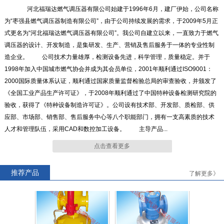
河北福瑞达燃气调压器有限公司始建于1996年6月，建厂伊始，公司名称
为“枣强县燃气调压器制造有限公司”，由于公司持续发展的需求，于2009年5月正
式更名为“河北福瑞达燃气调压器有限公司”。我公司自建立以来，一直致力于燃气
RTZ-*/4.0-*G系列燃气调压器
RTZ-15/0.4中压进户表前调压
调压器的设计、开发制造，是集研发、生产、营销及售后服务于一体的专业性制
器
造企业。 公司技术力量雄厚，检测设备先进，科学管理，质量稳定。并于
1998年加入中国城市燃气协会并成为其会员单位，2001年顺利通过ISO9001：
2000国际质量体系认证，顺利通过国家质量监督检验总局的审查验收，并颁发了
《全国工业产品生产许可证》，于2008年顺利通过了中国特种设备检测研究院的
验收，获得了《特种设备制造许可证》。公司设有技术部、开发部、质检部、供
RTZ-*/0.4FQ系列燃气调压器
RTZ-*/0.4-*A系列燃气调压器
应部、市场部、销售部、售后服务中心等八个职能部门，拥有一支高素质的技术
人才和管理队伍，采用CAD和数控加工设备。 主导产品...
点击查看更多
推荐产品
了解更多》
RTJ-*/4.0-*N系列燃气调压器
RTJ-*/4.0-*GK系列燃气调压
器