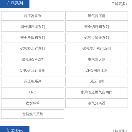
产品系列
了解更多》
调压器系列
氢气调压阀
AMCO
RAQ安全切断阀系列
国外调压器系列
安全切断阀系列
安全放散阀系列
燃气过滤器系列
燃气凝水缸系列
燃气专用阀门系列
燃气表SMC箱
燃气阻火器
CNG调压计量柜
CNG调压计量站
CNG调压计量柜
CNG用调压器
调压柜系列
调压门站
LNG
家用管道燃气自闭阀
收发球筒
液气分离器
CNG调压计量柜
CNG调压计量站
智慧燃气系统
新闻资讯
了解更多》