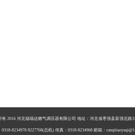
所有 2016 河北福瑞达燃气调压器有限公司 地址：河北省枣强县富强北路3
318-8234978 8227768(总机) 传真：0318-8234968 邮箱：ranqitiaoyaqi@1